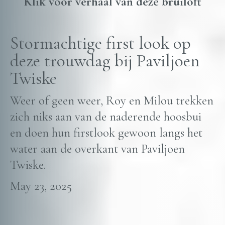
Klik voor verhaal van deze bruiloft
Stormachtige first look op
deze trouwdag bij Paviljoen
Twiske
Weer of geen weer, Roy en Milou trekken
zich niks aan van de naderende hoosbui
en doen hun firstlook gewoon langs het
water aan de overkant van Paviljoen
Twiske.
May 23, 2025